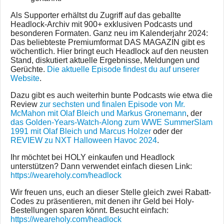
Als Supporter erhältst du Zugriff auf das geballte
Headlock-Archiv mit 900+ exklusiven Podcasts und
besonderen Formaten. Ganz neu im Kalenderjahr 2024:
Das beliebteste Premiumformat DAS MAGAZIN gibt es
wöchentlich. Hier bringt euch Headlock auf den neusten
Stand, diskutiert aktuelle Ergebnisse, Meldungen und
Gerüchte.
Die aktuelle Episode findest du auf unserer
Website
.
Dazu gibt es auch weiterhin bunte Podcasts wie etwa die
Review
zur sechsten und finalen Episode von Mr.
McMahon mit Olaf Bleich und Markus Gronemann
, der
das Golden-Years-Watch-Along zum WWE SummerSlam
1991 mit Olaf Bleich und Marcus Holzer
oder der
REVIEW zu NXT Halloween Havoc 2024
.
Ihr möchtet bei HOLY einkaufen und Headlock
unterstützen? Dann verwendet einfach diesen Link:
https://weareholy.com/headlock
Wir freuen uns, euch an dieser Stelle gleich zwei Rabatt-
Codes zu präsentieren, mit denen ihr Geld bei Holy-
Bestellungen sparen könnt. Besucht einfach:
https://weareholy.com/headlock